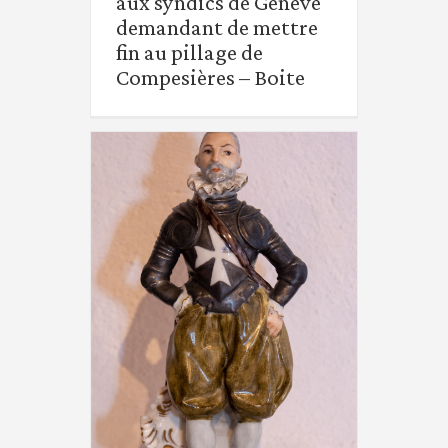
aux syndics de Genève
demandant de mettre
demandant de mettre
fin au pillage de
fin au pillage de
Compesières – Boite
Compesières – Boite
Statuette d’un
commandeur au XVIIe -
boite