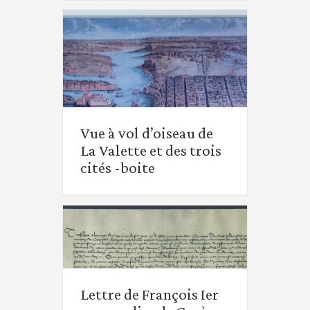
Vue à vol d’oiseau de La
Valette et des trois cités
Vue à vol d’oiseau de
-boite
La Valette et des trois
cités -boite
Lettre de François Ier
aux syndics de Genève
Lettre de François Ier