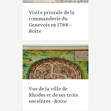
Visite priorale de la
commanderie du
Visite priorale de la
Genevois en 1788 –
commanderie du
Boite
Genevois en 1788 –
Boite
Vue de la ville de Rhodes
et de ses trois enceintes
Vue de la ville de
-Boite
Rhodes et de ses trois
enceintes -Boite