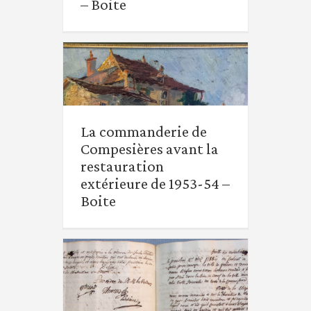
– Boite
La commanderie de
La commanderie de
Compesières avant la
Compesières avant la
restauration extérieure
restauration
de 1953-54 – Boite
extérieure de 1953-54 –
Boite