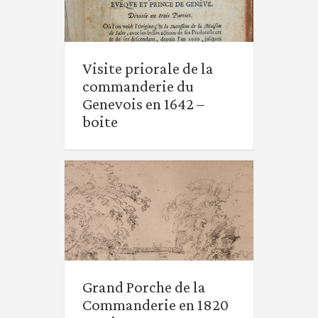
Visite priorale de la
Visite priorale de la
commanderie du
commanderie du
Genevois en 1642 – boite
Genevois en 1642 –
boite
Grand Porche de la
Commanderie en 1820 –
Grand Porche de la
Boite
Commanderie en 1820